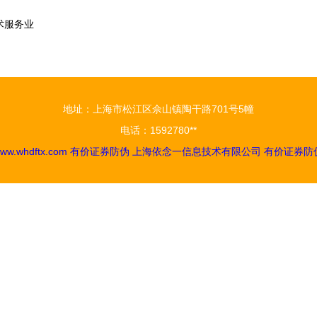
术服务业
地址：上海市松江区佘山镇陶干路701号5幢
电话：1592780**
ww.whdftx.com
有价证券防伪
上海依念一信息技术有限公司
有价证券防