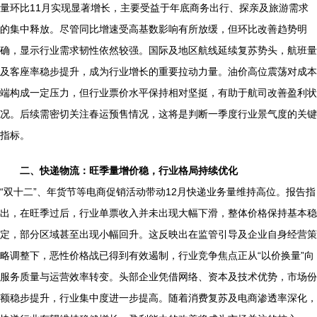
量环比11月实现显著增长，主要受益于年底商务出行、探亲及旅游需求
的集中释放。尽管同比增速受高基数影响有所放缓，但环比改善趋势明
确，显示行业需求韧性依然较强。国际及地区航线延续复苏势头，航班量
及客座率稳步提升，成为行业增长的重要拉动力量。油价高位震荡对成本
端构成一定压力，但行业票价水平保持相对坚挺，有助于航司改善盈利状
况。后续需密切关注春运预售情况，这将是判断一季度行业景气度的关键
指标。
二、快递物流：旺季量增价稳，行业格局持续优化
“双十二”、年货节等电商促销活动带动12月快递业务量维持高位。报告指
出，在旺季过后，行业单票收入并未出现大幅下滑，整体价格保持基本稳
定，部分区域甚至出现小幅回升。这反映出在监管引导及企业自身经营策
略调整下，恶性价格战已得到有效遏制，行业竞争焦点正从“以价换量”向
服务质量与运营效率转变。头部企业凭借网络、资本及技术优势，市场份
额稳步提升，行业集中度进一步提高。随着消费复苏及电商渗透率深化，