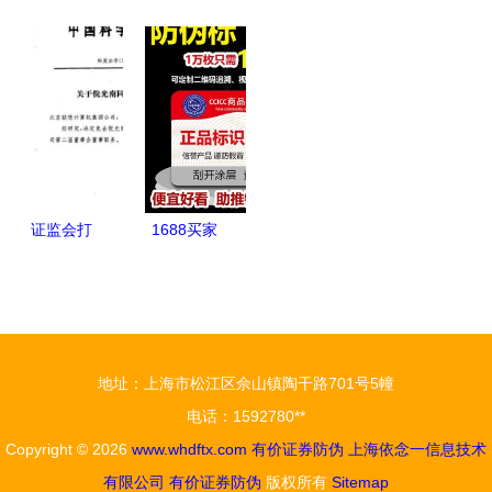
究所所长孙
伪纸与有价
伪 守护经
博汇纸业业
上海推进市
金钜
证券防伪
济命脉的科
绩符合预
场化物业服
价格公道的
技与艺术
期，白卡纸
务价格体
核心价值解
价格或迎企
系，行业有
读
稳回升
望迎来“价
量齐升”新
格局
证监会打
1688买家
脸“联想组
百科 有价
装厂”说法
证券防伪印
缺乏科技含
刷服务指南
量与有价证
地址：上海市松江区佘山镇陶干路701号5幢
券防伪技术
电话：1592780**
的误区
Copyright © 2026
www.whdftx.com
有价证券防伪
上海依念一信息技术
有限公司
有价证券防伪
版权所有
Sitemap