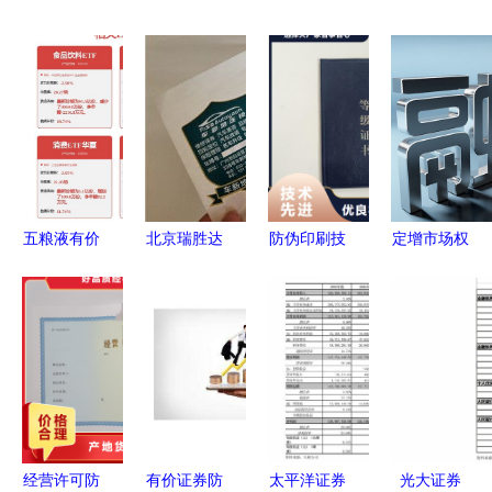
五粮液有价
北京瑞胜达
防伪印刷技
定增市场权
证券防伪与
防伪标签工
术在政权平
益投资价值
官网辨识指
厂 诚信可
等与民生安
凸显 未来
南
靠，守护产
全中的坚实
融资规模有
品安全
保障——解
望重回万亿
析有价证券
元——专访
的防伪机制
开源证券总
裁助理兼研
经营许可防
有价证券防
太平洋证券
光大证券