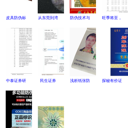
皮具防伪标
从东莞到湾
防伪技术与
旺季将至，
签与有价证
区 电池镭
有价证券的
普涨成势
券防伪技术
射防伪标签
数字化保护
有色金属行
深度解析
如何重塑行
业结构性行
业信任体系
情前瞻
中泰证券研
民生证券
浅析纸张防
探秘有价证
报 锂资源
茅台批价创
伪技术 证
券防伪 技
硬短缺支撑
新高与啤酒
卡与有价证
术、纸张与
锂价新高，
行业超预期
券的守护神
上海灵敏包
有价证券防
增长解析
装材料的应
伪需关注
用