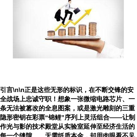
引言\n\n正是这些无形的标识，在不断交锋的安
全战场上忠诚守职！想象一张微缩电路芯片、一
条无法被篡改的全息图案，或是激光雕刻的三重
隐形密钥在彩票“锦鲤”序列上灵活组合——让制
作光与影的技术殿堂从实验室延伸至经济生活的
每一个缝隙……无需纸质本金，却用肉眼看不见