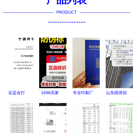
PRODUCT
----------------
证监会打
1688买家
专业印刷厂
山东国资拟
脸“联想组
百科 有价
家解析 培
入主德邦证
装厂”说法
证券防伪印
训证书与防
券 4000万
缺乏科技含
刷服务指南
伪收藏证书
股转让背后
量与有价证
报价及有价
的战略棋局