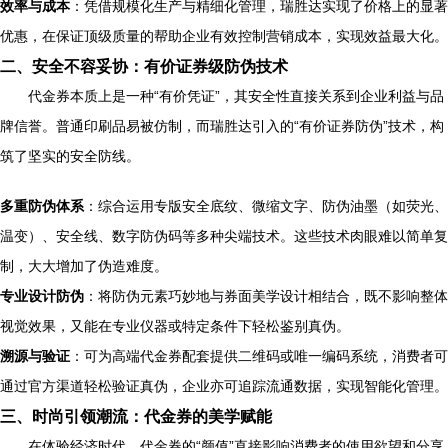
效率与成本
：凭借规模化生产与精细化管理，瑞胜达实现了价格上的显著
优惠，在保证顶级质量的帮助企业有效控制营销成本，实现效益最大化。
二、安全不容妥协：有价证券级防伪技术
代金券本质上是一种“有价凭证”，其安全性直接关系到企业利益与品
牌信誉。普通印刷品易被仿制，而瑞胜达引入的“有价证券防伪”技术，构
筑了坚实的安全防线。
多重防伪体系
：综合运用专版安全底纹、微缩文字、防伪油墨（如荧光、
温变）、安全线、数字防伪码等多种尖端技术。这些技术肉眼难以简单复
制，大大增加了伪造难度。
专业设计防伪
：将防伪元素巧妙地与券面美学设计相结合，既不影响整体
视觉效果，又能在专业仪器或特定条件下轻松鉴别真伪。
溯源与验证
：可为高端代金券配套提供二维码或唯一编码系统，消费者可
通过官方渠道轻松验证真伪，企业亦可追踪流通数据，实现智能化管理。
三、时尚引领潮流：代金券的美学赋能
在体验经济时代，代金券的“颜值”直接影响消费者的使用欲望和分享