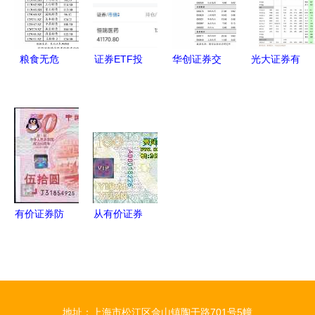
券防伪技术
证券防伪技
与证券防伪
的误区
术应用
新思考
粮食无危
证券ETF投
华创证券交
光大证券有
机？信息化
资策略 耐
通运输行业
色金属行业
定价与全球
心等待价值
周报 聚焦
周报 美元
小冰河期交
回归，筑牢
12月数据，
指数走强压
织下的短期
防伪与风控
航空环比修
制基本金
利率债结构
意识
复，快递价
属，关注结
性机会
格稳中趋升
构性机会与
防伪应用
有价证券防
从有价证券
伪技术 市
防伪到牡丹
场现状与供
产业升级
应商选择指
科技赋能下
南
的品牌保护
地址：上海市松江区佘山镇陶干路701号5幢