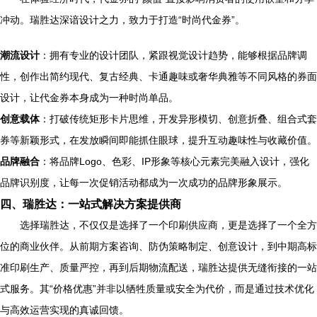
冲动。瑞胜达深谙设计之力，致力于打造“时尚代金券”。
潮流设计
：拥有专业的设计团队，紧跟视觉设计趋势，能够根据品牌调
性，创作出简约现代、复古经典、卡通趣味或奢华典雅等不同风格的券面
设计，让代金券本身成为一种时尚单品。
创意载体
：打破传统矩形卡片思维，开发异形模切、创意折叠、组合式套
券等新颖形式，在发放瞬间即能抓住眼球，提升互动趣味性与收藏价值。
品牌融合
：将品牌Logo、色彩、IP形象等核心元素完美融入设计，强化
品牌识别度，让每一次促销活动都成为一次成功的品牌形象展示。
四、瑞胜达：一站式解决方案提供商
选择瑞胜达，不仅仅是选择了一个印刷供应商，更是选择了一个全方
位的商业伙伴。从前期方案咨询、防伪策略制定、创意设计，到中期高标
准印刷生产、质量严控，再到后期物流配送，瑞胜达提供无缝衔接的一站
式服务。其“价格优惠”并非以牺牲质量或安全为代价，而是通过技术优化
与高效运营实现的真诚回馈。