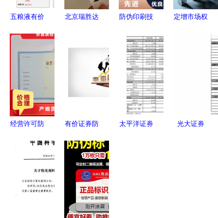
五粮液有价
北京瑞胜达
防伪印刷技
定增市场权
证券防伪与
防伪标签工
术在政权平
益投资价值
官网辨识指
厂 诚信可
等与民生安
凸显 未来
南
靠，守护产
全中的坚实
融资规模有
品安全
保障——解
望重回万亿
析有价证券
元——专访
的防伪机制
开源证券总
裁助理兼研
经营许可防
有价证券防
太平洋证券
光大证券
究所所长孙
伪纸与有价
伪 守护经
博汇纸业业
上海推进市
金钜
证券防伪
济命脉的科
绩符合预
场化物业服
价格公道的
技与艺术
期，白卡纸
务价格体
核心价值解
价格或迎企
系，行业有
读
稳回升
望迎来“价
量齐升”新