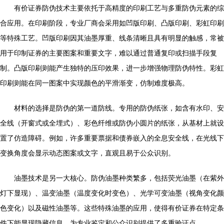
有价证券防伪技术主要依托于高精度的印刷工艺与多重防伪元素的综
合应用。在印刷阶段，专业厂商会采用如凹版印刷、凸版印刷、彩虹印刷
等特殊工艺。凹版印刷因其油墨厚重、线条清晰且具有明显的触感，常被
用于印制证券的主要图案和重要文字，难以通过普通复印或扫描手段复
制。凸版印刷则能产生独特的压印效果，进一步增强物理防伪特性。彩虹
印刷则能在同一图案中实现颜色的平滑渐变，仿制难度极高。
材料的选择是防伪的第一道防线。专用的防伪纸张，如含有水印、安
全线（开窗式或全埋式）、彩色纤维或防伪小圆片的纸张，从基材上就设
置了仿造障碍。例如，许多重要票据和债券嵌入的全息安全线，在光线下
变换角度会显示动态图案或文字，直观且易于公众识别。
油墨技术是另一大核心。防伪油墨种类繁多，包括荧光油墨（在紫外
灯下显现）、温变油墨（温度变化时变色）、光学可变油墨（视角变化颜
色变化）以及磁性油墨等。这些特殊油墨的应用，使得有价证券在特定条
件下能显现隐藏信息，为专业鉴定和公众识别提供了多重验证点。